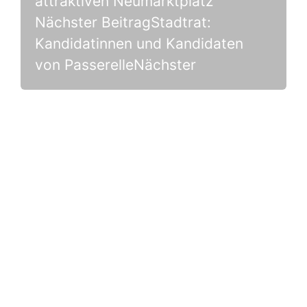
attraktiven Neumarktplatz
Nächster Beitrag
Stadtrat:
Kandidatinnen und Kandidaten
von Passerelle
Nächster
Treten Sie mit uns in Kontakt!
Passerelle
2500 Biel/Bienne
E-Mail
Facebook
Instagram
Twitter