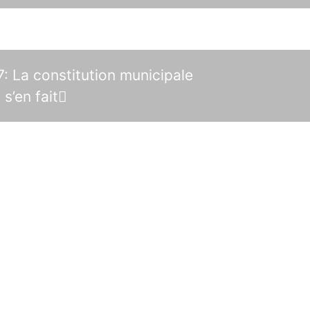
: La constitution municipale
 s’en fait
Entrez en contact avec nous !
Facebook
Inst