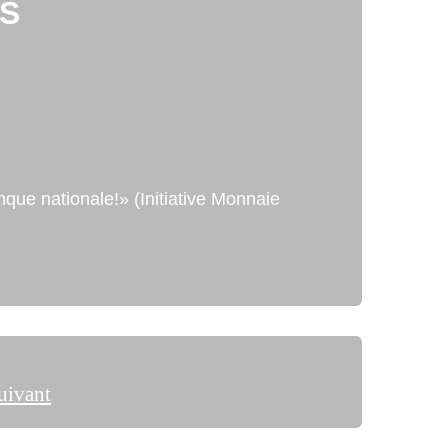
NS
nque nationale!» (Initiative Monnaie
uivant