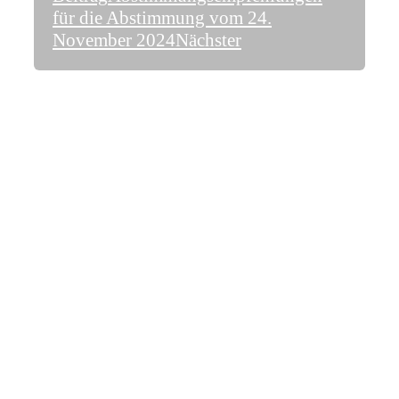
für die Abstimmung vom 24.
November 2024
Nächster
Treten Sie mit uns in Kontakt!
Passerelle
2500 Biel/Bienne
E-Mail
Facebook
Instagram