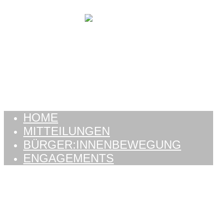
Zum
Inhalt
springen
HOME
MITTEILUNGEN
BÜRGER:INNENBEWEGUNG
ENGAGEMENTS
HOME
MITTEILUNGEN
BÜRGER:INNENBEWEGUNG
ENGAGEMENTS
Schlagwort:
Barbara
Prinz