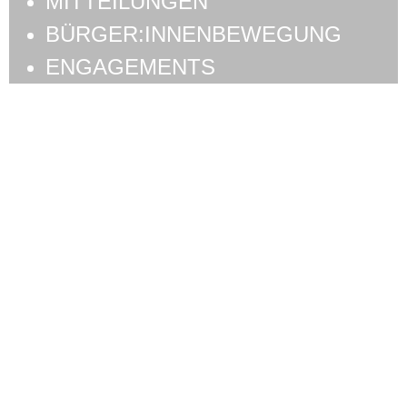
MITTEILUNGEN
BÜRGER:INNENBEWEGUNG
ENGAGEMENTS
Schlagwort:
Vert-e-s
Bienne
RESOLUTION ZU
SUBSTANCE 2030
Gemeinsame Resolution der Parteien und
politischen Gruppierungen SP-PSR, Grüne,
PdA, JUSO, Passerelle In den letzten