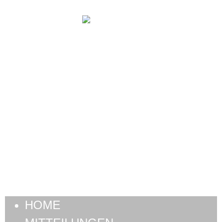
HOME
MITTEILUNGEN
BÜRGER:INNENBEWEGUNG
ENGAGEMENTS
HOME