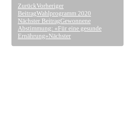
Zurück
Vorheriger
Beitrag
Wahlprogramm 2020
Nächster Beitrag
Gewonnene
Abstimmung: «Für eine gesunde
Ernährung»
Nächster
Treten Sie mit uns in Kontakt!
Passerelle
2500 Biel/Bienne
E-Mail